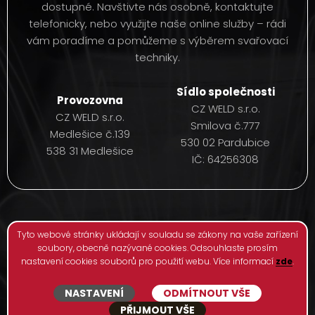
dostupné. Navštivte nás osobně, kontaktujte
telefonicky, nebo využijte naše online služby – rádi
vám poradíme a pomůžeme s výběrem svařovací
techniky.
Sídlo společnosti
Provozovna
CZ WELD s.r.o.
CZ WELD s.r.o.
Smilova č.777
Medlešice č.139
530 02 Pardubice
538 31 Medlešice
IČ: 64256308
© 2026
Všechna práva vyhrazena |
Ochrana osobních údajů
Tyto webové stránky ukládají v souladu se zákony na vaše zařízení
| vytvořilo webové studio
Pixel Design
soubory, obecně nazývané cookies. Odsouhlaste prosím
nastavení cookies souborů pro použití webu. Více informací
zde
.
Využíváme soubory cookies
NASTAVENÍ
ODMÍTNOUT VŠE
Na našem webu shromažďujeme pouze systémově nezbytná
PŘIJMOUT VŠE
data. Žádná další data o uživatelích tento web neshromažďuje.