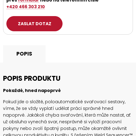
přes
formulář
nebo na telefonním čísle
+420 466 303 210
ZASLAT DOTAZ
POPIS
POPIS PRODUKTU
Pokaždé, hned napoprvé
Pokud jde o složité, poloautomatické svařovací sestavy,
víme, že se vždy vyplatí udělat práci správně hned
napoprvé. Jakákoli chyba svařování, která může nastat, ať
už obsluha vynechá svar, nesprávně si vyloží pracovní
pokyny nebo zvolí špatný postup, může okamžitě ovlivnit
celkovou produktivitu a kvalitu. S řešením Weld Sequencer™