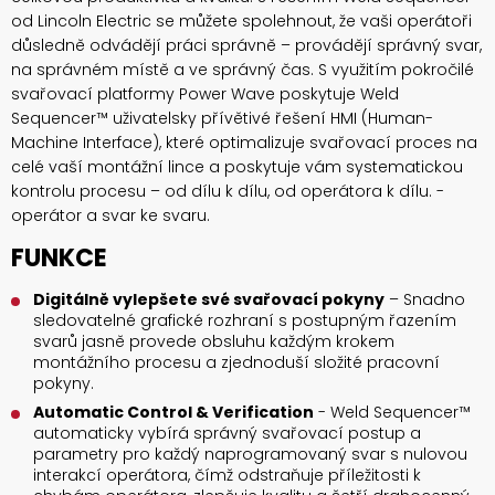
od Lincoln Electric se můžete spolehnout, že vaši operátoři
důsledně odvádějí práci správně – provádějí správný svar,
na správném místě a ve správný čas. S využitím pokročilé
svařovací platformy Power Wave poskytuje Weld
Sequencer™ uživatelsky přívětivé řešení HMI (Human-
Machine Interface), které optimalizuje svařovací proces na
celé vaší montážní lince a poskytuje vám systematickou
kontrolu procesu – od dílu k dílu, od operátora k dílu. -
operátor a svar ke svaru.
FUNKCE
Digitálně vylepšete své svařovací pokyny
– Snadno
sledovatelné grafické rozhraní s postupným řazením
svarů jasně provede obsluhu každým krokem
montážního procesu a zjednoduší složité pracovní
pokyny.
Automatic Control & Verification
- Weld Sequencer™
automaticky vybírá správný svařovací postup a
parametry pro každý naprogramovaný svar s nulovou
interakcí operátora, čímž odstraňuje příležitosti k