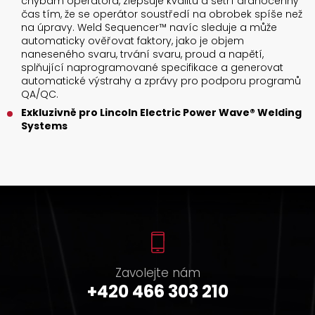
chybám operátora, zlepšuje kvalitu a šetří drahocenný
čas tím, že se operátor soustředí na obrobek spíše než
na úpravy. Weld Sequencer™ navíc sleduje a může
automaticky ověřovat faktory, jako je objem
naneseného svaru, trvání svaru, proud a napětí,
splňující naprogramované specifikace a generovat
automatické výstrahy a zprávy pro podporu programů
QA/QC.
Exkluzivně pro Lincoln Electric Power Wave® Welding
Systems
Zavolejte nám
+420 466 303 210