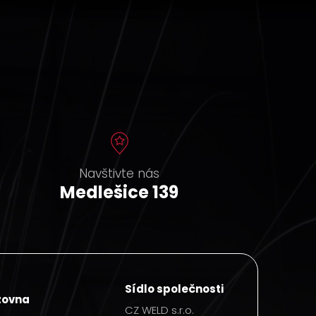
Navštivte nás
Medlešice 139
Sídlo společnosti
zovna
CZ WELD s.r.o.