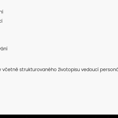
ní
cí
vání
ky včetně strukturovaného životopisu vedoucí perso