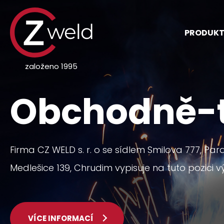
PRODUK
založeno 1995
Obchodně-t
Firma CZ WELD s. r. o se sídlem Smilova 777, P
Medlešice 139, Chrudim vypisuje na tuto pozici v
VÍCE INFORMACÍ