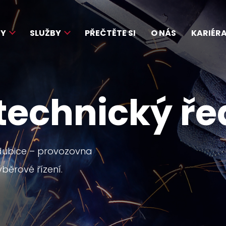
TY
SLUŽBY
PŘEČTĚTE SI
O NÁS
KARIÉR
echnický řed
ardubice – provozovna
ýběrové řízení.