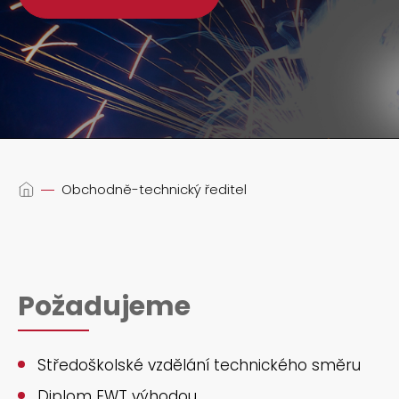
Obchodně-technický ředitel
Požadujeme
Středoškolské vzdělání technického směru
Diplom EWT výhodou