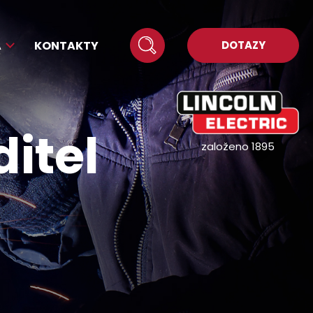
A
KONTAKTY
DOTAZY
itel
založeno 1895