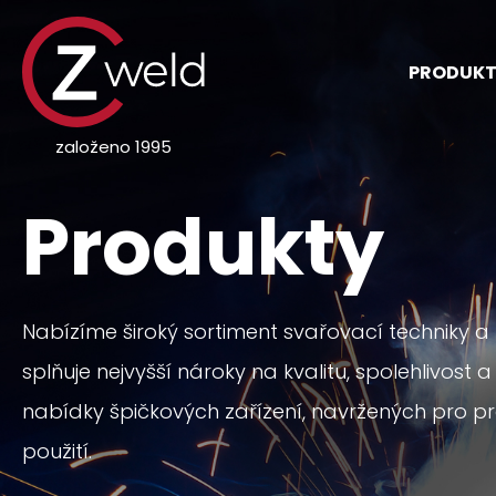
PRODUK
založeno 1995
Produkty
Nabízíme široký sortiment svařovací techniky a p
splňuje nejvyšší nároky na kvalitu, spolehlivost a
nabídky špičkových zařízení, navržených pro pr
použití.