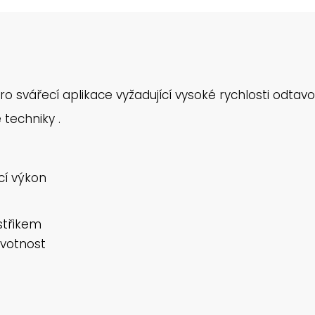
svářecí aplikace vyžadující vysoké rychlosti odtavov
techniky .
cí výkon
střikem
ivotnost