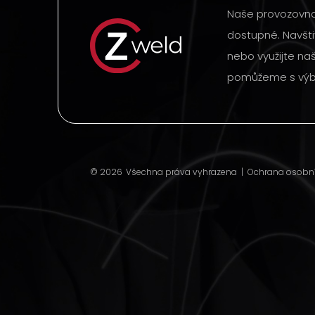
Naše provozovna 
dostupné. Navšti
nebo využijte na
pomůžeme s výbě
© 2026
Všechna práva vyhrazena |
Ochrana osobn