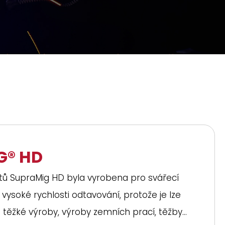
G® HD
tů SupraMig HD byla vyrobena pro svářecí
 vysoké rychlosti odtavování, protože je lze
 těžké výroby, výroby zemních prací, těžby...