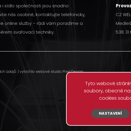
i sídlo společnosti jsou snadno
Provo
vte nás osobně, kontaktujte telefonicky,
CZ WELD
še online služby – rádi vám poradíme a
Medleš
rem svařovací techniky.
538 31
ích údajů
| vytvořilo webové studio
Pixel Design
Tyto webové stránky
soubory, obecně na
Vyu
cookies soubo
Na našem webu shr
NASTAVENÍ
Žádná další dat