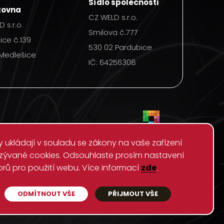
Sídlo společnosti
zovna
CZ WELD s.r.o.
 s.r.o.
Smilova č.777
ice č.139
530 02 Pardubice
 Medlešice
IČ: 64256308
 ukládají v souladu se zákony na vaše zařízení
zývané cookies. Odsouhlaste prosím nastavení
žíváme soubory cookies
rů pro použití webu. Více informací
zde
.
omažďujeme pouze systémově nezbytná data.
ODMÍTNOUT VŠE
PŘIJMOUT VŠE
a o uživatelích tento web neshromažďuje.