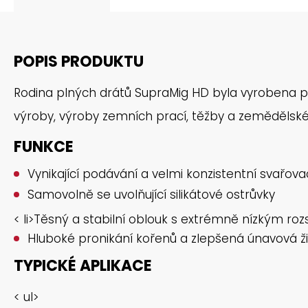
POPIS PRODUKTU
Rodina plných drátů SupraMig HD byla vyrobena pro 
výroby, výroby zemních prací, těžby a zemědělské 
FUNKCE
Vynikající podávání a velmi konzistentní svařova
Samovolně se uvolňující silikátové ostrůvky
< li>Těsný a stabilní oblouk s extrémně nízkým roz
Hluboké pronikání kořenů a zlepšená únavová ž
TYPICKÉ APLIKACE
< ul>