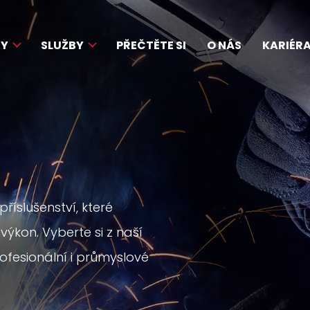
TY
SLUŽBY
PŘEČTĚTE SI
O NÁS
KARIÉR
říslušenství, které
 výkon. Vyberte si z naší
ofesionální i průmyslové