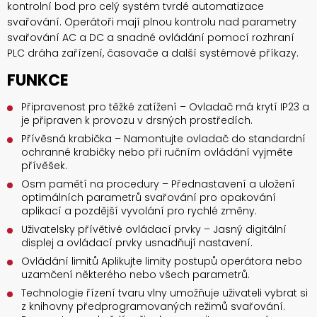
kontrolní bod pro celý systém tvrdé automatizace
svařování. Operátoři mají plnou kontrolu nad parametry
svařování AC a DC a snadné ovládání pomocí rozhraní
PLC dráha zařízení, časovače a další systémové příkazy.
FUNKCE
Připravenost pro těžké zatížení – Ovladač má krytí IP23 a
je připraven k provozu v drsných prostředích.
Přívěsná krabička – Namontujte ovladač do standardní
ochranné krabičky nebo při ručním ovládání vyjměte
přívěšek.
Osm pamětí na procedury – Přednastavení a uložení
optimálních parametrů svařování pro opakování
aplikací a pozdější vyvolání pro rychlé změny.
Uživatelsky přívětivé ovládací prvky – Jasný digitální
displej a ovládací prvky usnadňují nastavení.
Ovládání limitů Aplikujte limity postupů operátora nebo
uzamčení některého nebo všech parametrů.
Technologie řízení tvaru vlny umožňuje uživateli vybrat si
z knihovny předprogramovaných režimů svařování.