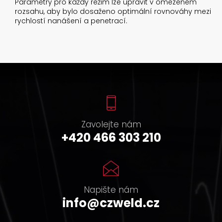
Parametry pro každý režim lze upravit v omezeném
rozsahu, aby bylo dosaženo optimální rovnováhy mezi
rychlostí nanášení a penetrací.
Zavolejte nám
+420 466 303 210
Napište nám
info@czweld.cz